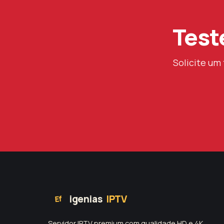
Test
Solicite um
igenias
IPTV
Ef
Servidor IPTV premium com qualidade HD e 4K,