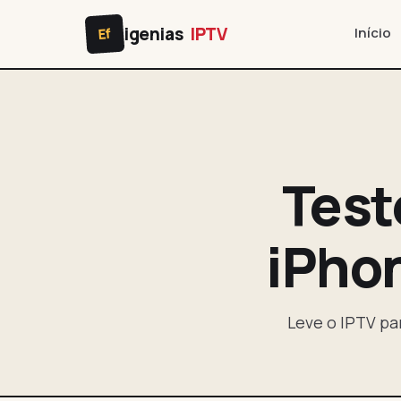
igenias
IPTV
Início
Ef
Test
iPho
Leve o IPTV par