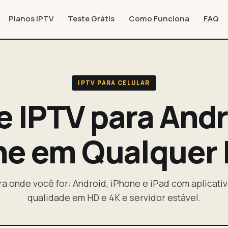
Planos IPTV
Teste Grátis
Como Funciona
FAQ
IPTV PARA CELULAR
e IPTV para Andr
ne em Qualquer 
a onde você for: Android, iPhone e iPad com aplicati
qualidade em HD e 4K e servidor estável.