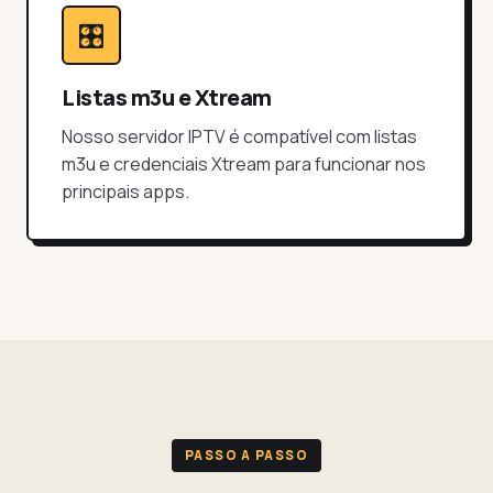
🎛️
Listas m3u e Xtream
Nosso servidor IPTV é compatível com listas
m3u e credenciais Xtream para funcionar nos
principais apps.
PASSO A PASSO