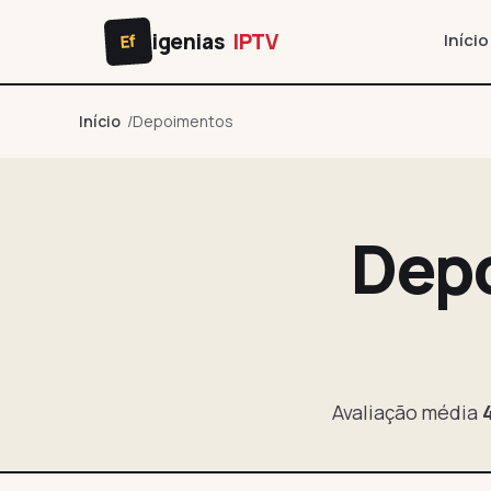
igenias
IPTV
Início
Ef
Início
Depoimentos
Depo
Avaliação média
4